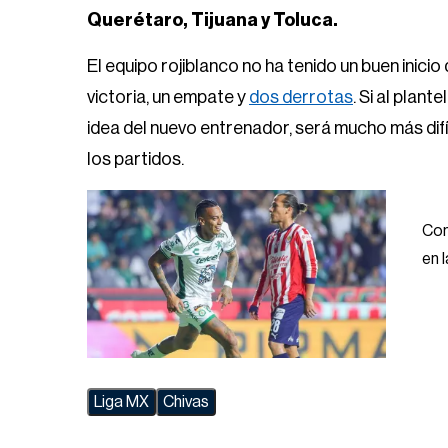
Querétaro, Tijuana y Toluca.
El equipo rojiblanco no ha tenido un buen inici
victoria, un empate y
dos derrotas
. Si al plan
idea del nuevo entrenador, será mucho más difíc
los partidos.
Con
en 
Liga MX
Chivas