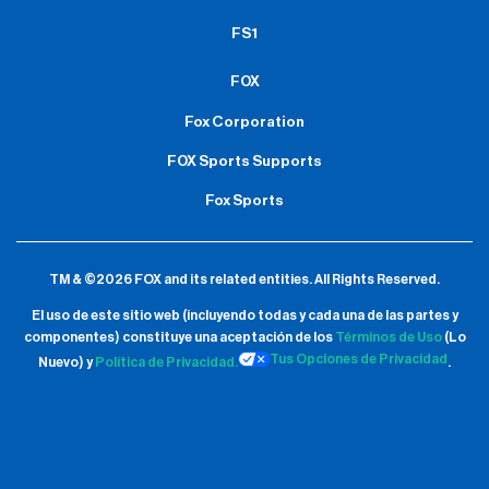
FS1
FOX
Fox Corporation
FOX Sports Supports
Fox Sports
TM & ©2026 FOX and its related entities.
All Rights Reserved.
El uso de este sitio web (incluyendo todas y cada una de las partes y
componentes) constituye una aceptación de
los
Términos de Uso
(Lo
Tus Opciones de Privacidad
Nuevo) y
Política de Privacidad.
.