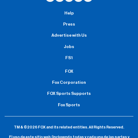
Help
Press
Advertise with Us
Jobs
FS1
FOX
Fox Corporation
FOX Sports Supports
Fox Sports
TM & ©2026 FOX and its related entities.
All Rights Reserved.
El uso de este sitio web (incluyendo todas y cada una de las partes y