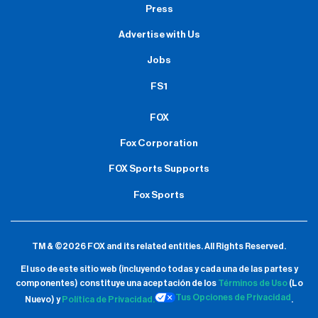
Press
Advertise with Us
Jobs
FS1
FOX
Fox Corporation
FOX Sports Supports
Fox Sports
TM & ©2026 FOX and its related entities.
All Rights Reserved.
El uso de este sitio web (incluyendo todas y cada una de las partes y
componentes) constituye una aceptación de
los
Términos de Uso
(Lo
Tus Opciones de Privacidad
Nuevo) y
Política de Privacidad.
.