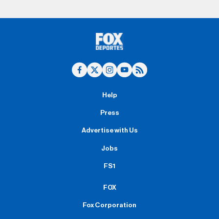
Help
Press
Advertise with Us
Jobs
FS1
FOX
Fox Corporation