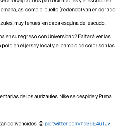
iseta local) con los patrocinadores y el escudo en
alemana, así como el cuello (redondo) van en dorado.
zules, muy tenues, en cada esquina del escudo.
a en su regreso con Universidad? Faltará ver las
 polo en el jersey local y el cambio de color son las
entarias de los aurizaules. Nike se despide y Puma
stán convencidos. 😲
pic.twitter.com/hq96E4uTJv