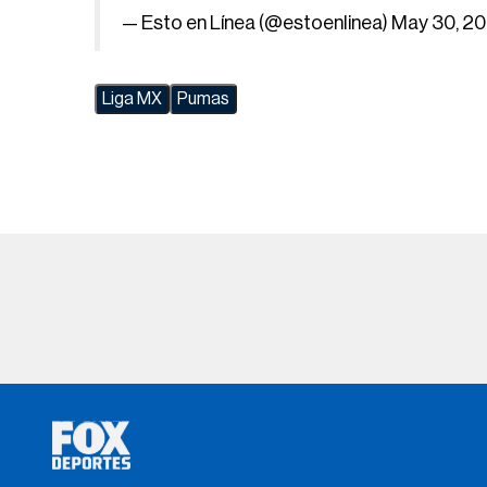
— Esto en Línea (@estoenlinea)
May 30, 2
Liga MX
Pumas