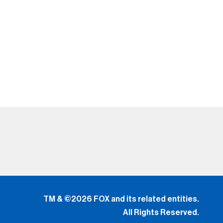
TM & ©2026 FOX and its related entities.
All Rights Reserved.
El uso de este sitio web (incluyendo todas y cada una
de
las partes y componentes) constituye una aceptación