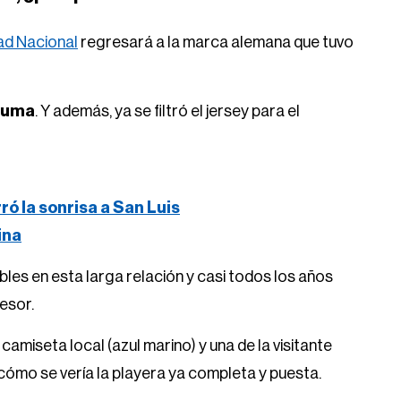
dad Nacional
regresará a la marca alemana que tuvo
 Puma
. Y además, ya se filtró el jersey para el
rró la sonrisa a San Luis
ina
es en esta larga relación y casi todos los años
cesor.
camiseta local (azul marino) y una de la visitante
cómo se vería la playera ya completa y puesta.