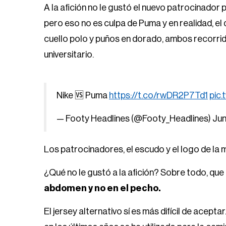
A la afición no le gustó el nuevo patrocinador 
pero eso no es culpa de Puma y en realidad, el
cuello polo y puños en dorado, ambos recorridos
universitario.
Nike 🆚 Puma
https://t.co/rwDR2P7Td1
pic
— Footy Headlines (@Footy_Headlines)
Jun
Los patrocinadores, el escudo y el logo de la
¿Qué no le gustó a la afición? Sobre todo, qu
abdomen y no en el pecho.
El jersey alternativo sí es más difícil de acepta