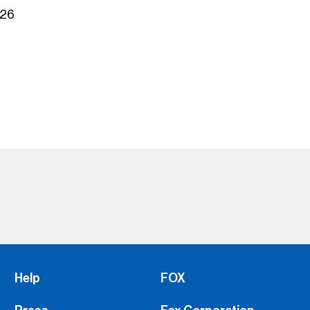
026
Help
FOX
Press
Fox Corporation
Advertise with Us
FOX Sports Supports