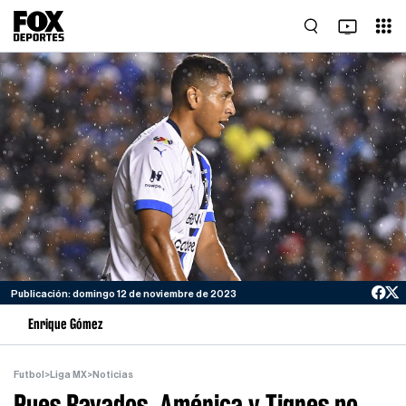
Publicación: domingo 12 de noviembre de 2023
Enrique Gómez
Futbol
>
Liga MX
>
Noticias
Pues Rayados, América y Tigres no