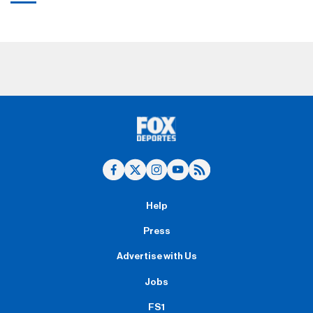
Help
Press
Advertise with Us
Jobs
FS1