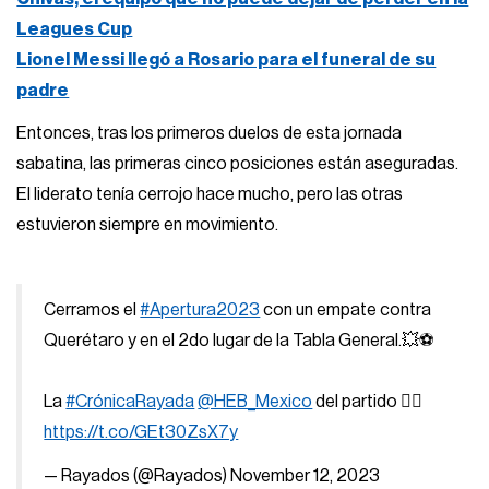
Leagues Cup
Lionel Messi llegó a Rosario para el funeral de su
padre
Entonces, tras los primeros duelos de esta jornada
sabatina, las primeras cinco posiciones están aseguradas.
El liderato tenía cerrojo hace mucho, pero las otras
estuvieron siempre en movimiento.
Cerramos el
#Apertura2023
con un empate contra
Querétaro y en el 2do lugar de la Tabla General.💥⚽
La
#CrónicaRayada
@HEB_Mexico
del partido 👇🏼
https://t.co/GEt30ZsX7y
— Rayados (@Rayados)
November 12, 2023