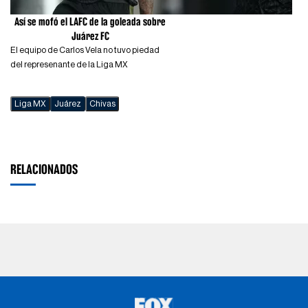
Así se mofó el LAFC de la goleada sobre
Juárez FC
El equipo de Carlos Vela no tuvo piedad
del represenante de la Liga MX
Liga MX
Juárez
Chivas
RELACIONADOS