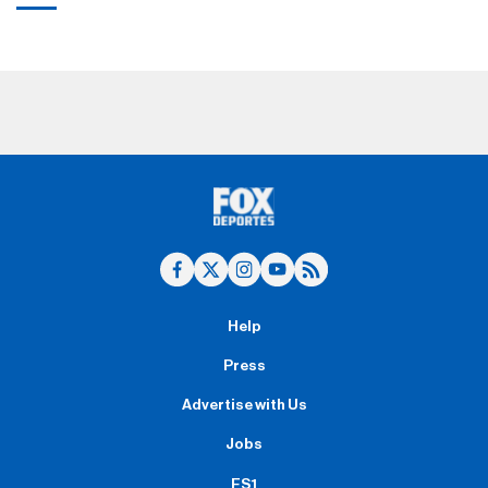
Help
Press
Advertise with Us
Jobs
FS1