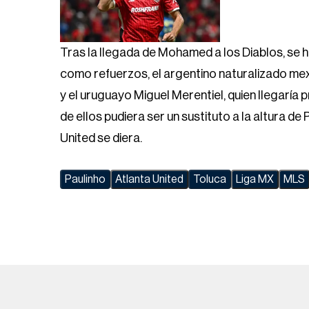
Tras la llegada de Mohamed a los Diablos, se
como refuerzos, el argentino naturalizado m
y el uruguayo Miguel Merentiel, quien llegarí
de ellos pudiera ser un sustituto a la altura d
United se diera.
Paulinho
Atlanta United
Toluca
Liga MX
MLS