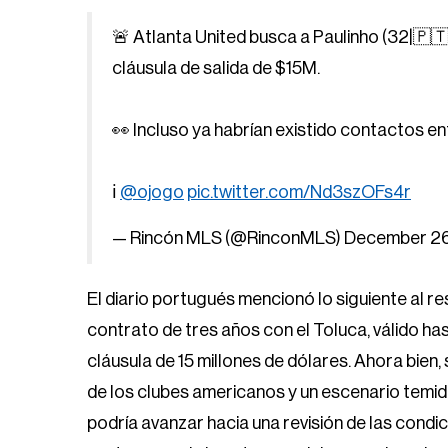
🚨 Atlanta United busca a Paulinho (32|🇵🇹
cláusula de salida de $15M.
👀 Incluso ya habrían existido contactos en
ℹ️
@ojogo
pic.twitter.com/Nd3szOFs4r
— Rincón MLS (@RinconMLS)
December 26
El diario portugués mencionó lo siguiente al r
contrato de tres años con el Toluca, válido 
cláusula de 15 millones de dólares. Ahora bien,
de los clubes americanos y un escenario temid
podría avanzar hacia una revisión de las condic