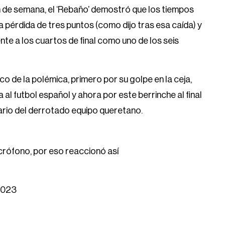
in de semana, el ‘Rebaño’ demostró que los tiempos
na pérdida de tres puntos (como dijo tras esa caída) y
nte a los cuartos de final como uno de los seis
co de la polémica, primero por su golpe en la ceja,
 al futbol español y ahora por este berrinche al final
iario del derrotado equipo queretano.
crófono, por eso reaccionó así
2023