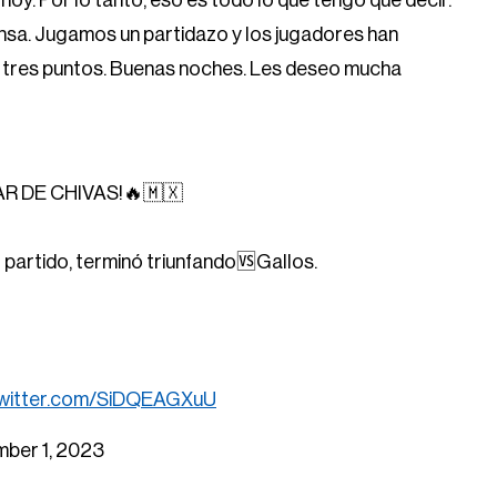
hoy. Por lo tanto, eso es todo lo que tengo que decir.
rensa. Jugamos un partidazo y los jugadores han
s tres puntos. Buenas noches. Les deseo mucha
 DE CHIVAS!🔥🇲🇽
l partido, terminó triunfando🆚Gallos.
twitter.com/SiDQEAGXuU
ber 1, 2023