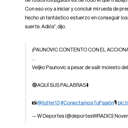
de todos los jugadores, de todo el que trabajó 
Con eso voy a iniciar y concluir mi rueda de p
hecho un fantástico esfuerzo en conseguir lo
suerte. Adiós”, dijo.
¡PAUNOVIC CONTENTO CON EL ACCIONAR
…
Veljko Paunovic a pesar de salir molesto de
🔴AQUÍ SUS PALABRAS⬇️
📸
@futfer13
#ConectamosTuPasión
🎙️
pic.
— W Deportes (@deportesWRADIO)
Novem