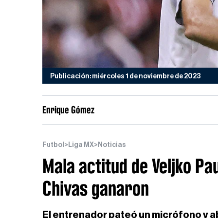
Publicación: miércoles 1 de noviembre de 2023
Enrique Gómez
Futbol
>
Liga MX
>
Noticias
Mala actitud de Veljko Pa
Chivas ganaron
El entrenador pateó un micrófono y 