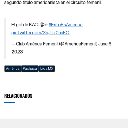
segundo título americanista en el circuito femenil.
El gol de KACI 🤩✨
#EstoEsAmérica
pic.twitter.com/3qJUz0miFO
— Club América Femenil (@AmericaFemenil)
June 6,
2023
América
Pachuca
Liga MX
RELACIONADOS