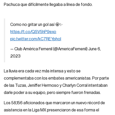
Pachuca que difícilmente llegaba a línea de fondo.
Como no gritar un gol así 🤩✨
https://t.co/QSV5hP9exo
pic.twitter.com/kC7REYphol
— Club América Femenil (@AmericaFemenil)
June 6,
2023
La lluvia era cada vez más intensa y esto se
complementaba con los embates americanistas. Por parte
de las Tuzas, Jeniffer Hermoso y Charlyn Corral intentaban
darle poder a su equipo, pero siempre fueron frenadas.
Los 58,156 aficionados que marcaron un nuevo récord de
asistencia en la Liga MX presenciaron de esa forma el