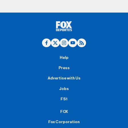
Help
Press
Advertise with Us
Jobs
FS1
FOX
Fox Corporation