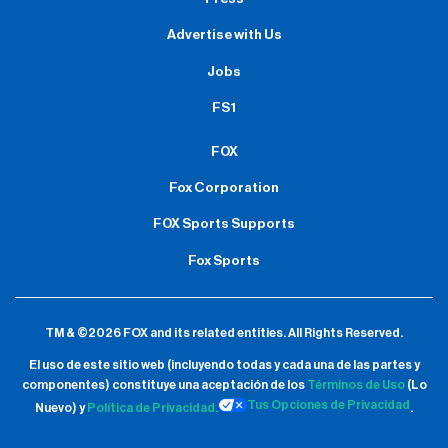
Advertise with Us
Jobs
FS1
FOX
Fox Corporation
FOX Sports Supports
Fox Sports
TM & ©2026 FOX and its related entities.
All Rights Reserved.
El uso de este sitio web (incluyendo todas y cada una de las partes y
componentes) constituye una aceptación de
los
Términos de Uso
(Lo
Tus Opciones de Privacidad
Nuevo) y
Política de Privacidad.
.