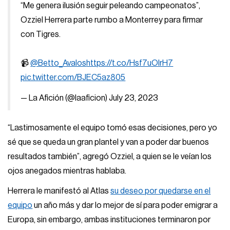
“Me genera ilusión seguir peleando campeonatos”,
Ozziel Herrera parte rumbo a Monterrey para firmar
con Tigres.
📹
@Betto_Avalos
https://t.co/Hsf7uOlrH7
pic.twitter.com/BJEC5az805
— La Afición (@laaficion)
July 23, 2023
“Lastimosamente el equipo tomó esas decisiones, pero yo
sé que se queda un gran plantel y van a poder dar buenos
resultados también”, agregó Ozziel, a quien se le veían los
ojos anegados mientras hablaba.
Herrera le manifestó al Atlas
su deseo por quedarse en el
equipo
un año más y dar lo mejor de sí para poder emigrar a
Europa, sin embargo, ambas instituciones terminaron por