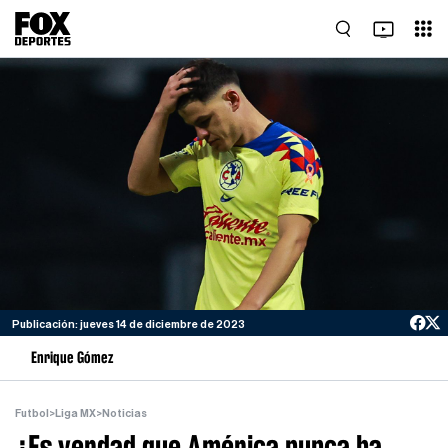
Publicación: jueves 14 de diciembre de 2023
Enrique Gómez
Futbol
>
Liga MX
>
Noticias
¿Es verdad que América nunca ha