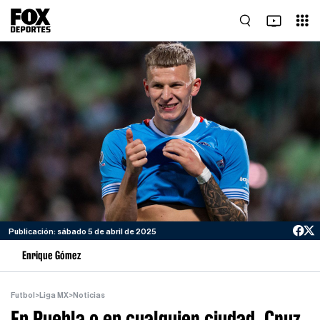
Publicación: sábado 5 de abril de 2025
Enrique Gómez
Futbol
>
Liga MX
>
Noticias
En Puebla o en cualquier ciudad, Cruz