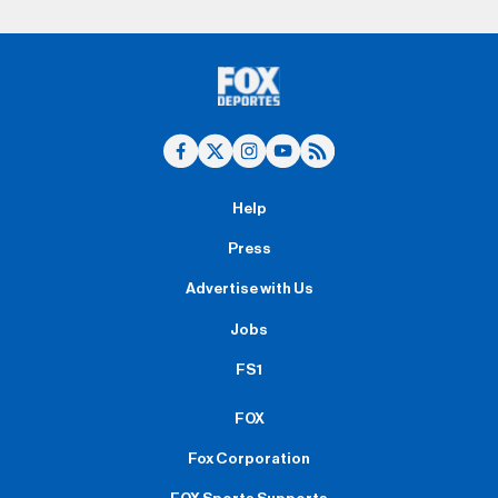
Help
Press
Advertise with Us
Jobs
FS1
FOX
Fox Corporation