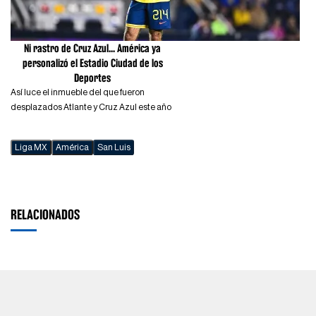
Ni rastro de Cruz Azul... América ya
personalizó el Estadio Ciudad de los
Deportes
Así luce el inmueble del que fueron
desplazados Atlante y Cruz Azul este año
Liga MX
América
San Luis
RELACIONADOS