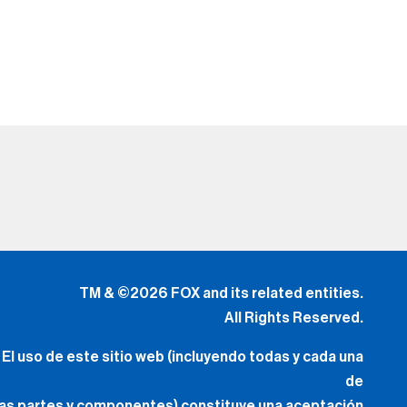
TM & ©2026 FOX and its related entities.
All Rights Reserved.
El uso de este sitio web (incluyendo todas y cada una
de
las partes y componentes) constituye una aceptación
de
los
Términos de Uso
(Lo Nuevo) y
Política de Privacidad.
Tus Opciones de Privacidad
.