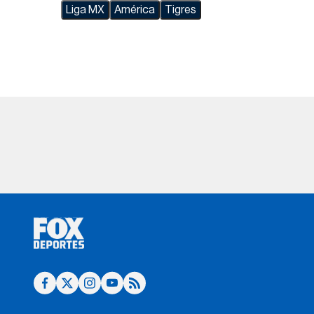
Liga MX
América
Tigres