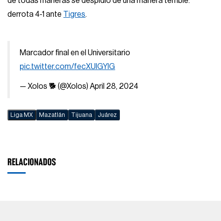
de todas maneras se despidió de una manera terrible:
derrota 4-1 ante
Tigres
.
Marcador final en el Universitario
pic.twitter.com/fecXUlGYlG
— Xolos 🐕 (@Xolos)
April 28, 2024
Liga MX
Mazatlán
Tijuana
Juárez
RELACIONADOS