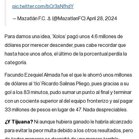
pic.twitter.com/bCr3sNfhdY
— Mazatlán F.C. ⚓️ (@MazatlanFC)
April 28, 2024
Para darnos una idea, ‘Xolos’ pagó unos 4.6 millones de
dólares por merecer descender, pues cabe recordar que
hasta hace unos años, el último de la porcentual perdía la
categoría.
Facundo Ezequiel Almada fue el que le ahorró unos millones
de dólares al ‘tío’ Ricardo Salinas Pliego, pues gracias a su
gol a los 83 minutos, pudo sumar un punto al final y terminar
con un cociente superior al del equipo fronterizo y así pagar
33 millones de pesos en lugar de 47. Nada despreciables.
¿Y Tijuana?
Ni aunque hubiera ganado le habría alcanzado
para evitar la peor multa debido a los otros resultados, pero