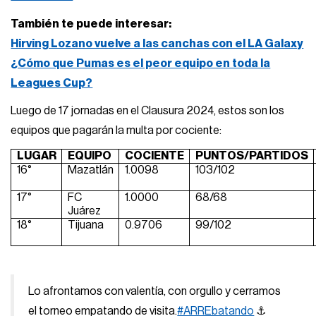
También te puede interesar:
Hirving Lozano vuelve a las canchas con el LA Galaxy
¿Cómo que Pumas es el peor equipo en toda la
Leagues Cup?
Luego de 17 jornadas en el Clausura 2024, estos son los
equipos que pagarán la multa por cociente:
LUGAR
EQUIPO
COCIENTE
PUNTOS/PARTIDOS
16°
Mazatlán
1.0098
103/102
17°
FC
1.0000
68/68
Juárez
18°
Tijuana
0.9706
99/102
Lo afrontamos con valentía, con orgullo y cerramos
el torneo empatando de visita.
#ARREbatando
⚓️