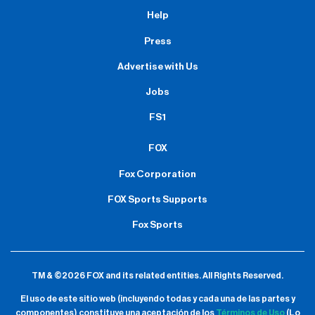
Help
Press
Advertise with Us
Jobs
FS1
FOX
Fox Corporation
FOX Sports Supports
Fox Sports
TM & ©2026 FOX and its related entities.
All Rights Reserved.
El uso de este sitio web (incluyendo todas y cada una de las partes y
componentes) constituye una aceptación de
los
Términos de Uso
(Lo