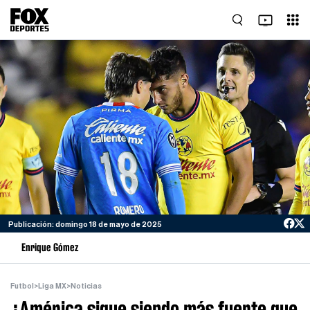
Publicación: domingo 18 de mayo de 2025
Enrique Gómez
Futbol
>
Liga MX
>
Noticias
¿América sigue siendo más fuerte que