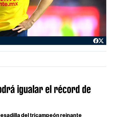
odrá igualar el récord de
esadilla del tricampeón reinante