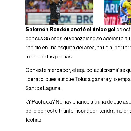
Salomón Rondón anotó el único gol
de est
con sus 35 años, el venezolano se adelantó a t
recibió en una esquina del área, batió al port
medio de las piernas.
Con este mercador, el equipo ‘azulcrema’ se que
liderato, pues aunque Toluca ganara y lo empa
Santos Laguna.
¿Y Pachuca? No hay chance alguna de que ascie
pero con este triunfo inspirador, tendrá mejor
fechas.