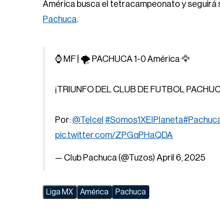
América busca el tetracampeonato y seguirá 
Pachuca
.
⌚️ MF | 🌪️ PACHUCA 1-0 América 🦅
¡TRIUNFO DEL CLUB DE FUTBOL PACHUC
Por:
@Telcel
#Somos1XElPlaneta
#Pachuc
pic.twitter.com/ZPGqPHaQDA
— Club Pachuca (@Tuzos)
April 6, 2025
Liga MX
América
Pachuca