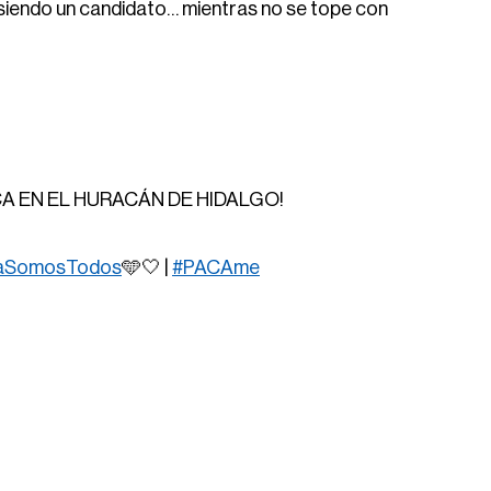
siendo un candidato… mientras no se tope con
A EN EL HURACÁN DE HIDALGO!
aSomosTodos
🩵🤍 |
#PACAme