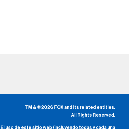
TM & ©2026 FOX and its related entities.
All Rights Reserved.
El uso de este sitio web (incluyendo todas y cada una