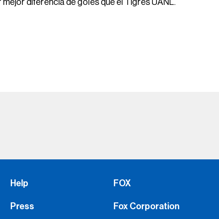
or mejor diferencia de goles que el Tigres UANL.
Help
FOX
Press
Fox Corporation