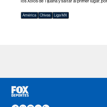
los Xolos de Tijuana y saltar al primer lugar, p
América
Chivas
Liga MX