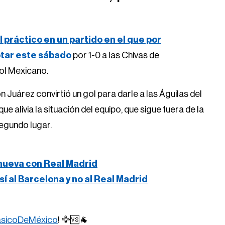
 práctico en un partido en el que por
tar este sábado
por 1-0 a las Chivas de
bol Mexicano.
 Juárez convirtió un gol para darle a las Águilas del
e alivia la situación del equipo, que sigue fuera de la
segundo lugar.
renueva con Real Madrid
 sí al Barcelona y no al Real Madrid
ásicoDeMéxico
! 🦅🆚🐐