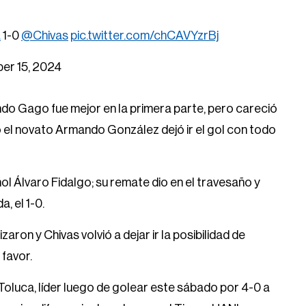
a
1-0
@Chivas
pic.twitter.com/chCAVYzrBj
er 15, 2024
do Gago fue mejor en la primera parte, pero careció
o el novato Armando González dejó ir el gol con todo
ol Álvaro Fidalgo; su remate dio en el travesaño y
, el 1-0.
aron y Chivas volvió a dejar ir la posibilidad de
favor.
oluca, líder luego de golear este sábado por 4-0 a