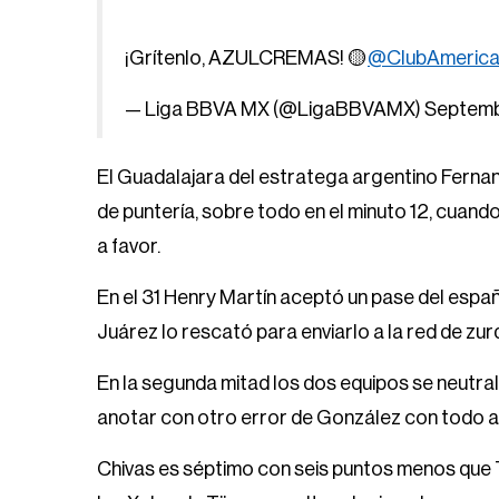
¡Grítenlo, AZULCREMAS! 🟡
@ClubAmeric
— Liga BBVA MX (@LigaBBVAMX)
Septemb
El Guadalajara del estratega argentino Fernan
de puntería, sobre todo en el minuto 12, cuand
a favor.
En el 31 Henry Martín aceptó un pase del españ
Juárez lo rescató para enviarlo a la red de zurda
En la segunda mitad los dos equipos se neutraliz
anotar con otro error de González con todo a 
Chivas es séptimo con seis puntos menos que T