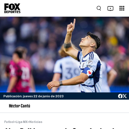
Publicación: jueves 22 de junio de 2023
Héctor Cantú
Futbol
>
Liga MX
>
Noticias