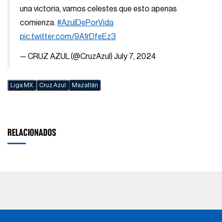
una victoria, vamos celestes que esto apenas
comienza.
#AzulDePorVida
pic.twitter.com/9A1rDfeEz3
— CRUZ AZUL (@CruzAzul)
July 7, 2024
Liga MX
Cruz Azul
Mazatlán
RELACIONADOS