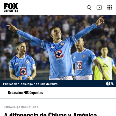
Publicación: domingo 7 de julio de 2024
Redacción FOX Deportes
Futbol
>
Liga MX
>
Noticias
A diferencia de Chivas y América,