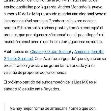
La anotación del triunfo fue al 90’+4. Tímido intento del
equipo capitalino por izquierda, Andrés Montaño (el nuevo
número 10 de La Máquina) pudo mandar una diagonal pese a
la marca del rival para que Gamboa se lanzara con una
barrida. El balón salió a primer poste y tomó a contrapié al
arquero, que por alguna razón pensó que el pase llegaría al
manchón penal pese a que había dos jugadores en medio.
A diferencia de
Chivas (0-0 con Toluca)
y
América (derrota
2-1 ante San Luis),
Cruz Azul fue un ‘grande’ que sí ganó en su
presentación gracias a un gol un tanto forzado y a su
valentía de proponer con uno menos.
El próximo partido del subcampeón de la Liga MX es el
sábado 13 de julio ante Rayados.
No hay mejor forma de arrancar el torneo que con