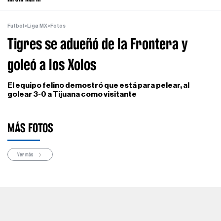
Futbol
>
Liga MX
>
Fotos
Tigres se adueñó de la Frontera y
goleó a los Xolos
El equipo felino demostró que está para pelear, al
golear 3-0 a Tijuana como visitante
MÁS FOTOS
Ver más