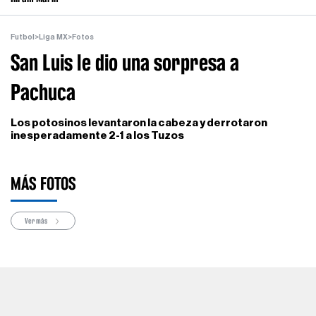
Futbol
>
Liga MX
>
Fotos
San Luis le dio una sorpresa a
Pachuca
Los potosinos levantaron la cabeza y derrotaron
inesperadamente 2-1 a los Tuzos
MÁS FOTOS
Ver más