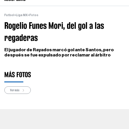
Futbol
>
Liga MX
>
Fotos
Rogelio Funes Mori, del gol a las
regaderas
El jugador de Rayados marcó gol ante Santos, pero
después se fue expulsado por reclamar al árbitro
MÁS FOTOS
Ver más