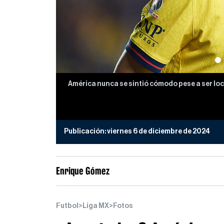
América nunca se sintió cómodo pese a ser loca
Publicación:
viernes 6 de diciembre de 2024
Enrique Gómez
Futbol
>
Liga MX
>
Fotos