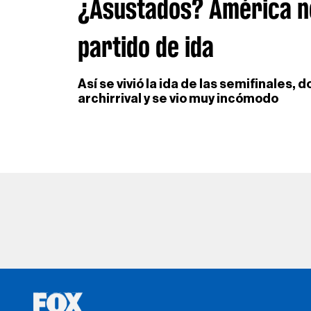
¿Asustados? América no
partido de ida
Así se vivió la ida de las semifinales, 
archirrival y se vio muy incómodo