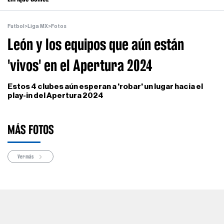
Futbol
>
Liga MX
>
Fotos
León y los equipos que aún están
'vivos' en el Apertura 2024
Estos 4 clubes aún esperan a 'robar' un lugar hacia el
play-in del Apertura 2024
MÁS FOTOS
Ver más