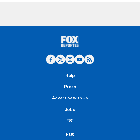
Help
Press
Advertise with Us
Jobs
FS1
FOX