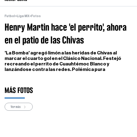
Futbol
>
Liga MX
>
Fotos
Henry Martin hace 'el perrito', ahora
en el patio de las Chivas
'La Bomba' agregó limón a las heridas de Chivas al
marcar el cuarto gol en el Clásico Nacional. Festejó
recreando el perrito de Cuauhtémoc Blanco y
lanzándose contra las redes. Polémica pura
MÁS FOTOS
Ver más