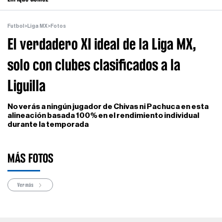
Futbol
>
Liga MX
>
Fotos
El verdadero XI ideal de la Liga MX,
solo con clubes clasificados a la
Liguilla
No verás a ningún jugador de Chivas ni Pachuca en esta
alineación basada 100% en el rendimiento individual
durante la temporada
MÁS FOTOS
Ver más