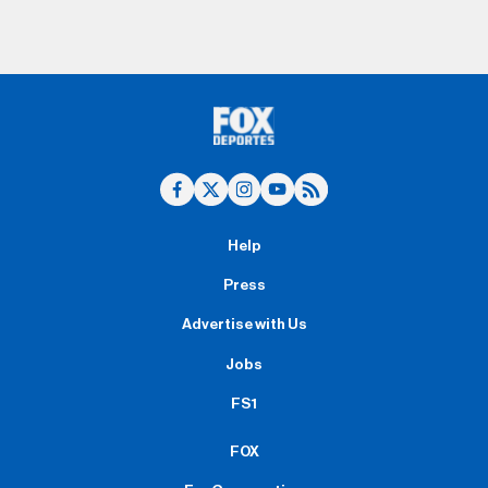
Help
Press
Advertise with Us
Jobs
FS1
FOX