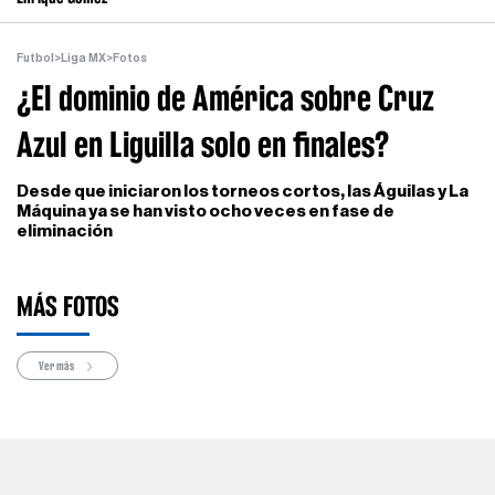
Futbol
>
Liga MX
>
Fotos
¿El dominio de América sobre Cruz
Azul en Liguilla solo en finales?
Desde que iniciaron los torneos cortos, las Águilas y La
Máquina ya se han visto ocho veces en fase de
eliminación
MÁS FOTOS
Ver más