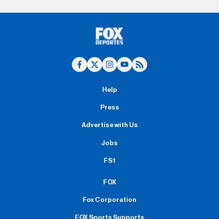
Help
Press
Advertise with Us
Jobs
FS1
FOX
Fox Corporation
FOX Sports Supports