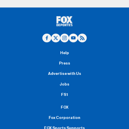
Help
Press
Advertise with Us
Jobs
FS1
FOX
Fox Corporation
FOX Sports Supports