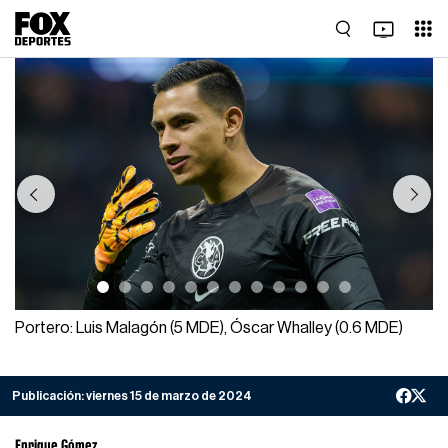
Previous
Next
Portero: Luis Malagón (5 MDE), Óscar Whalley (0.6 MDE)
Publicación:
viernes 15 de marzo de 2024
Enrique Gómez