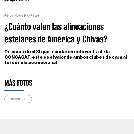
Futbol
>
Liga MX
>
Fotos
¿Cuánto valen las alineaciones
estelares de América y Chivas?
De acuerdo al XI que mandaron en la vuelta de la
CONCACAF, este es el valor de ambos clubes de cara al
tercer clásico nacional
MÁS FOTOS
Ver más