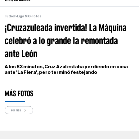
Futbol
>
Liga MX
>
Fotos
¡Cruzazuleada invertida! La Máquina
celebró a lo grande la remontada
ante León
A los 83 minutos, Cruz Azul estaba perdiendo en casa
ante 'La Fiera', pero terminó festejando
MÁS FOTOS
Ver más