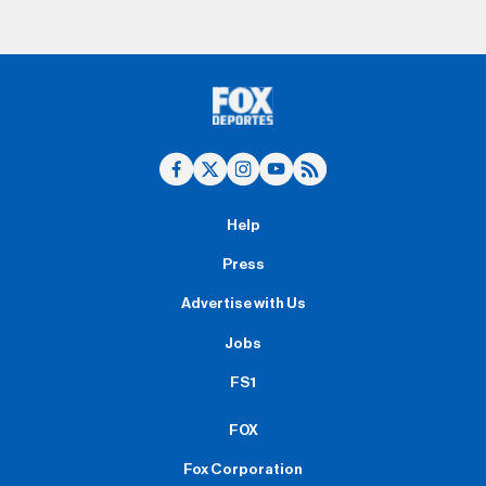
Help
Press
Advertise with Us
Jobs
FS1
FOX
Fox Corporation