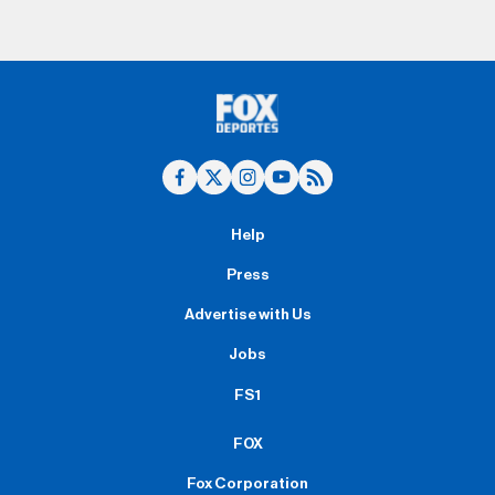
Help
Press
Advertise with Us
Jobs
FS1
FOX
Fox Corporation