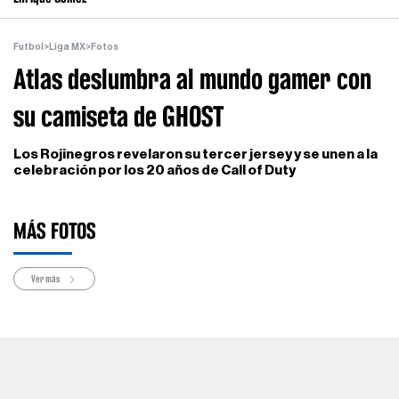
Futbol
>
Liga MX
>
Fotos
Atlas deslumbra al mundo gamer con
su camiseta de GHOST
Los Rojinegros revelaron su tercer jersey y se unen a la
celebración por los 20 años de Call of Duty
MÁS FOTOS
Ver más