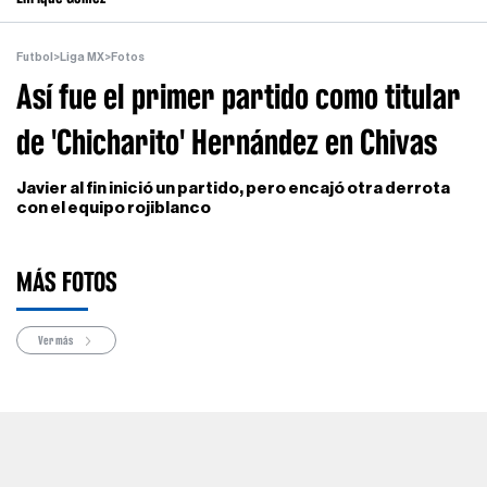
Futbol
>
Liga MX
>
Fotos
Así fue el primer partido como titular
de 'Chicharito' Hernández en Chivas
Javier al fin inició un partido, pero encajó otra derrota
con el equipo rojiblanco
MÁS FOTOS
Ver más