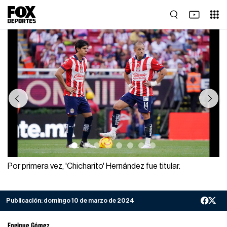
Previous
Next
Por primera vez, 'Chicharito' Hernández fue titular.
Publicación:
domingo 10 de marzo de 2024
Enrique Gómez