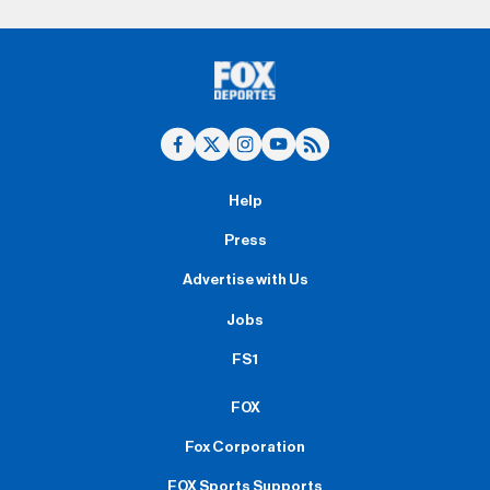
Help
Press
Advertise with Us
Jobs
FS1
FOX
Fox Corporation
FOX Sports Supports