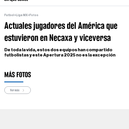
Futbol
>
Liga MX
>
Fotos
Actuales jugadores del América que
estuvieron en Necaxa y viceversa
De toda la vida, estos dos equipos han compartido
futbolistas y este Apertura 2025 no es la excepción
MÁS FOTOS
Ver más