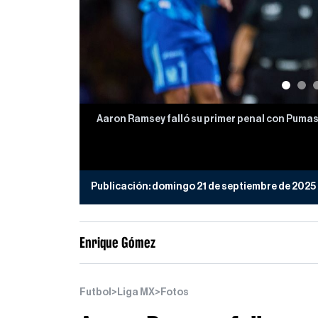
Aaron Ramsey falló su primer penal con Pumas 
Publicación:
domingo 21 de septiembre de 2025
Enrique Gómez
Futbol
>
Liga MX
>
Fotos