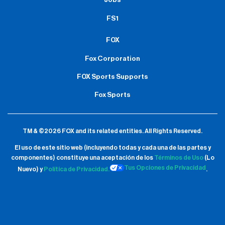
Jobs
FS1
FOX
Fox Corporation
FOX Sports Supports
Fox Sports
TM & ©2026 FOX and its related entities.
All Rights Reserved.
El uso de este sitio web (incluyendo todas y cada una de las partes y
componentes) constituye una aceptación de
los
Términos de Uso
(Lo
Tus Opciones de Privacidad
Nuevo) y
Política de Privacidad.
.