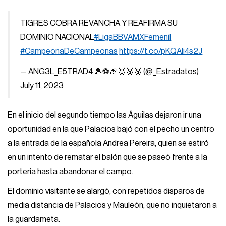
TIGRES COBRA REVANCHA Y REAFIRMA SU
DOMINIO NACIONAL
#LigaBBVAMXFemenil
#CampeonaDeCampeonas
https://t.co/pKQAIi4s2J
— ANG3L_E5TRAD4 🎾⚽️🏈🥇🥈🥉 (@_Estradatos)
July 11, 2023
En el inicio del segundo tiempo las Águilas dejaron ir una
oportunidad en la que Palacios bajó con el pecho un centro
a la entrada de la española Andrea Pereira, quien se estiró
en un intento de rematar el balón que se paseó frente a la
portería hasta abandonar el campo.
El dominio visitante se alargó, con repetidos disparos de
media distancia de Palacios y Mauleón, que no inquietaron a
la guardameta.