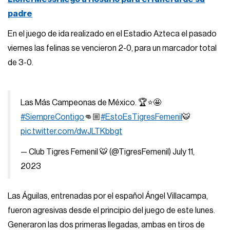
padre
En el juego de ida realizado en el Estadio Azteca el pasado
viernes las felinas se vencieron 2-0, para un marcador total
de 3-0.
Las Más Campeonas de México. 🏆⭐️🤩
#SiempreContigo
👊🏼
#EstoEsTigresFemenil
🐯
pic.twitter.com/dwJLTKbbgt
— Club Tigres Femenil 🐯 (@TigresFemenil)
July 11,
2023
Las Águilas, entrenadas por el español Ángel Villacampa,
fueron agresivas desde el principio del juego de este lunes.
Generaron las dos primeras llegadas, ambas en tiros de