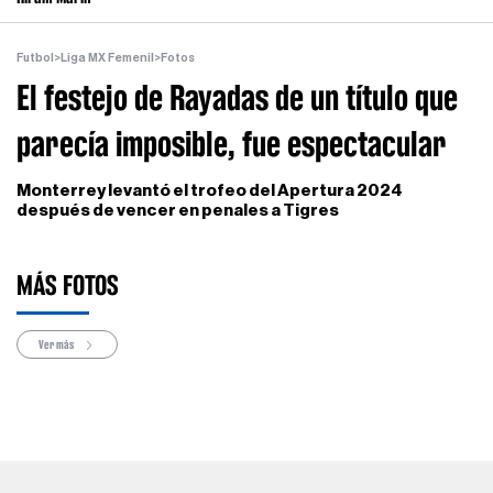
Futbol
>
Liga MX Femenil
>
Fotos
El festejo de Rayadas de un título que
parecía imposible, fue espectacular
Monterrey levantó el trofeo del Apertura 2024
después de vencer en penales a Tigres
MÁS FOTOS
Ver más