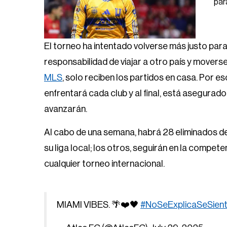
par
El torneo ha intentado volverse más justo para
responsabilidad de viajar a otro país y movers
MLS
, solo reciben los partidos en casa. Por e
enfrentará cada club y al final, está asegurad
avanzarán.
Al cabo de una semana, habrá 28 eliminados d
su liga local; los otros, seguirán en la compe
cualquier torneo internacional.
MIAMI VIBES. 🌴❤️🖤
#NoSeExplicaSeSien