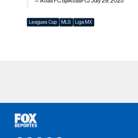
— Atlas FC (@AtlasFC)
July 29, 2025
Leagues Cup
MLS
Liga MX