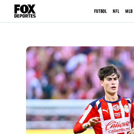
FUTBOL
NFL
MLB