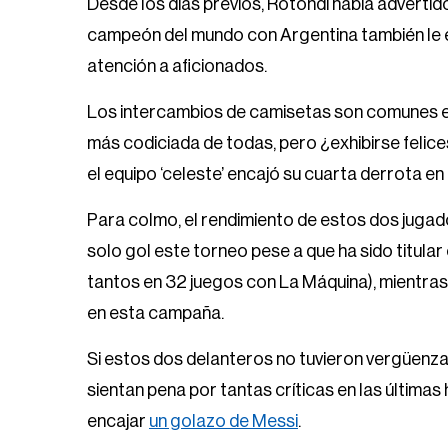
Desde los días previos, Rotondi había advertido
campeón del mundo con Argentina también le en
atención a aficionados.
Los intercambios de camisetas son comunes en 
más codiciada de todas, pero ¿exhibirse felice
el equipo ‘celeste’ encajó su cuarta derrota e
Para colmo, el rendimiento de estos dos juga
solo gol este torneo pese a que ha sido titular
tantos en 32 juegos con La Máquina), mientras
en esta campaña.
Si estos dos delanteros no tuvieron vergüenza
sientan pena por tantas críticas en las últimas
encajar
un golazo de Messi
.