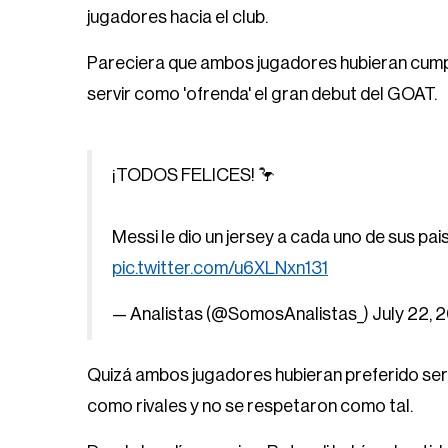
jugadores hacia el club.
Pareciera que ambos jugadores hubieran cumpli
servir como 'ofrenda' el gran debut del GOAT.
¡TODOS FELICES! 🦩
Messi le dio un jersey a cada uno de sus pai
pic.twitter.com/u6XLNxn131
— Analistas (@SomosAnalistas_)
July 22, 
Quizá ambos jugadores hubieran preferido ser 
como rivales y no se respetaron como tal.