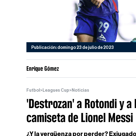
Publicación: domingo 23 de julio de 2023
Enrique Gómez
Futbol
>
Leagues Cup
>
Noticias
'Destrozan' a Rotondi y a 
camiseta de Lionel Messi
¿Y la vergüenza por perder? Exjugado