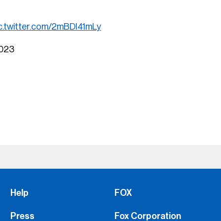
c.twitter.com/2mBDI41mLy
2023
Help
FOX
Press
Fox Corporation