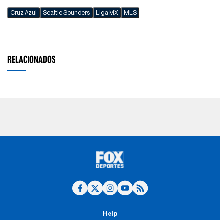
Cruz Azul
Seattle Sounders
Liga MX
MLS
RELACIONADOS
Help