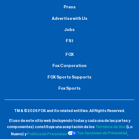
Press
Advertise with Us
Jobs
FS1
FOX
Fox Corporation
FOX Sports Supports
Fox Sports
TM & ©2026 FOX and its related entities.
All Rights Reserved.
El uso de este sitio web (incluyendo todas y cada una de las partes y
componentes) constituye una aceptación de
los
Términos de Uso
(Lo
Tus Opciones de Privacidad
Nuevo) y
Política de Privacidad.
.