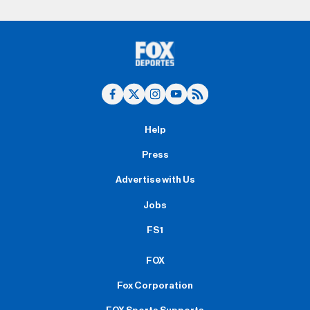
Help
Press
Advertise with Us
Jobs
FS1
FOX
Fox Corporation