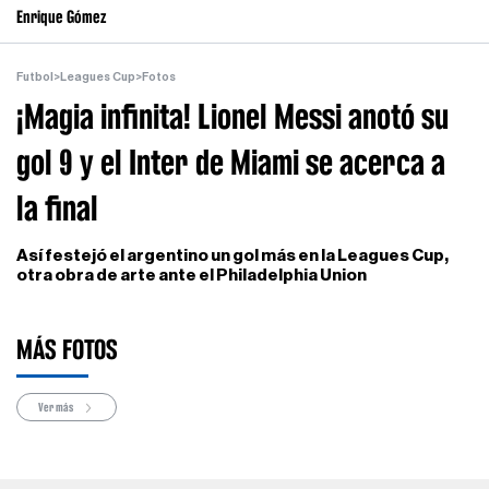
Enrique Gómez
Futbol
>
Leagues Cup
>
Fotos
¡Magia infinita! Lionel Messi anotó su
gol 9 y el Inter de Miami se acerca a
la final
Así festejó el argentino un gol más en la Leagues Cup,
otra obra de arte ante el Philadelphia Union
MÁS FOTOS
Ver más