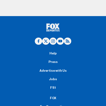
Help
Press
Advertise with Us
Jobs
FS1
FOX