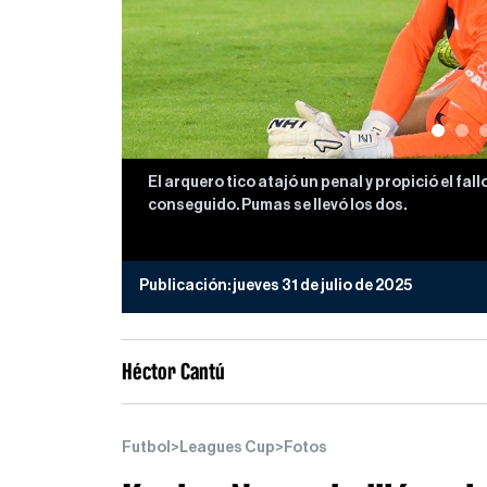
El arquero tico atajó un penal y propició el fa
conseguido. Pumas se llevó los dos.
Publicación:
jueves 31 de julio de 2025
Héctor Cantú
Futbol
>
Leagues Cup
>
Fotos