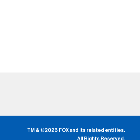
TM & ©2026 FOX and its related entities.
All Rights Reserved.