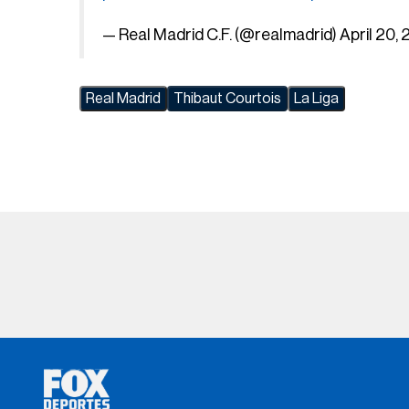
— Real Madrid C.F. (@realmadrid)
April 20,
Real Madrid
Thibaut Courtois
La Liga