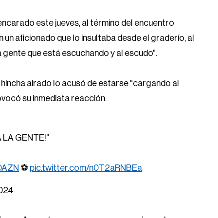
encarado este jueves, al término del encuentro
n un aficionado que lo insultaba desde el graderío, al
a gente que está escuchando y al escudo".
 hincha airado lo acusó de estarse "cargando al
provocó su inmediata reacción.
 LA GENTE!”
DAZN
⚽️
pic.twitter.com/n0T2aRNBEa
2024