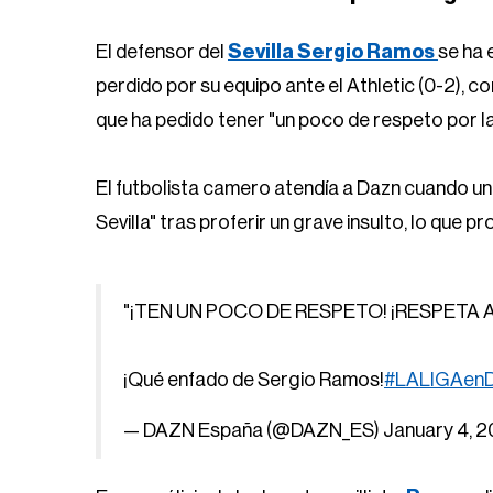
El defensor del
Sevilla Sergio Ramos
se ha 
perdido por su equipo ante el Athletic (0-2), co
que ha pedido tener "un poco de respeto por l
El futbolista camero atendía a Dazn cuando un
Sevilla" tras proferir un grave insulto, lo que 
"¡TEN UN POCO DE RESPETO! ¡RESPETA A
¡Qué enfado de Sergio Ramos!
#LALIGAen
— DAZN España (@DAZN_ES)
January 4, 