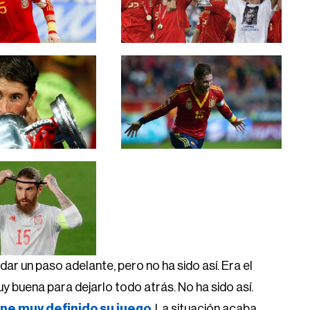
ar un paso adelante, pero no ha sido así. Era el
y buena para dejarlo todo atrás. No ha sido así.
ene muy definido su juego
. La situación acaba